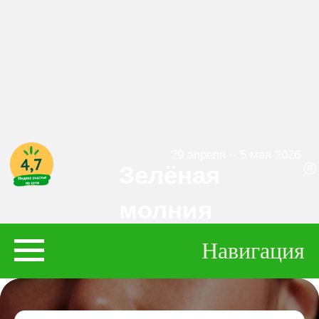
29 апреля − 5 мая 2026
®
Зелёная
молния
Навигация