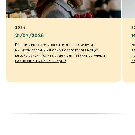
2026
2
21/07/2026
1
Почему директору иногда нужно не две руки, а
К
минимум восемь? Узнали у нового героя! А еще:
д
реконструкция Колизея, идеи для летних прогулок и
п
новые стильные Жизньмарты!
К