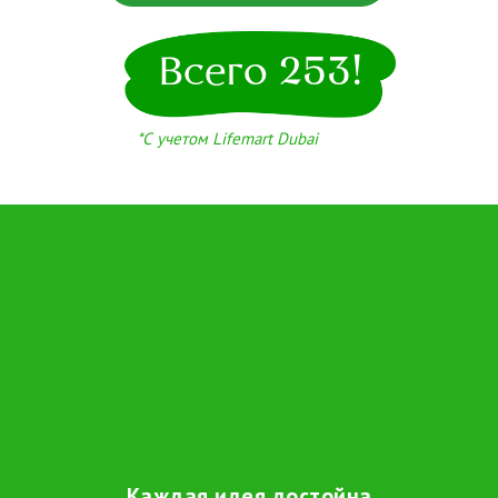
Всего 253!
*С учетом Lifemart Dubai
Каждая идея достойна